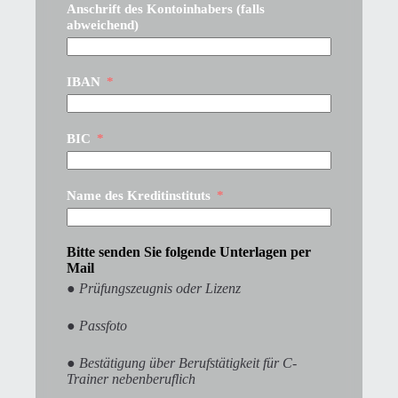
Anschrift des Kontoinhabers (falls
abweichend)
IBAN
BIC
Name des Kreditinstituts
Bitte senden Sie folgende Unterlagen per
Mail
● Prüfungszeugnis oder Lizenz
● Passfoto
● Bestätigung über Berufstätigkeit für C-
Trainer nebenberuflich