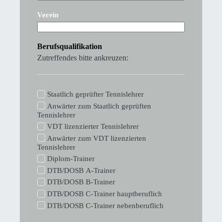
Verein
Berufsqualifikation
Zutreffendes bitte ankreuzen:
Staatlich geprüfter Tennislehrer
Anwärter zum Staatlich geprüften
Tennislehrer
VDT lizenzierter Tennislehrer
Anwärter zum VDT lizenzierten
Tennislehrer
Diplom-Trainer
DTB/DOSB A-Trainer
DTB/DOSB B-Trainer
DTB/DOSB C-Trainer hauptberuflich
DTB/DOSB C-Trainer nebenberuflich