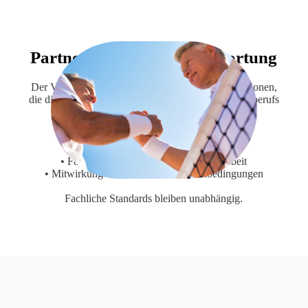
Partnerschaft mit
Verantwortung
Der VDT kooperiert mit Unternehmen und Institutionen,
die die professionelle Entwicklung des Tennislehrerberufs
langfristig begleiten.
Partnerschaft heißt:
• Unterstützung der Ausbildungsstruktur
• Förderung nachhaltiger Nachwuchsarbeit
• Mitwirkung an beruflichen Rahmenbedingungen
Fachliche Standards bleiben unabhängig.