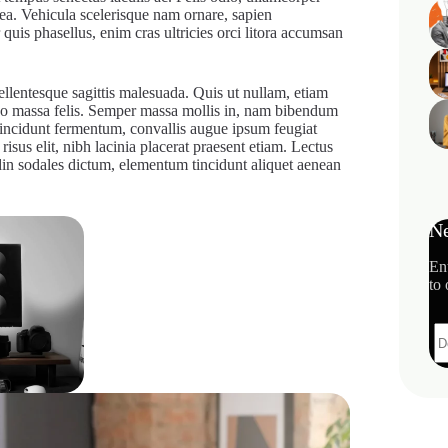
tea. Vehicula scelerisque nam ornare, sapien
 quis phasellus, enim cras ultricies orci litora accumsan
 pellentesque sagittis malesuada. Quis ut nullam, etiam
eo massa felis. Semper massa mollis in, nam bibendum
e, tincidunt fermentum, convallis augue ipsum feugiat
isus elit, nibh lacinia placerat praesent etiam. Lectus
tudin sodales dictum, elementum tincidunt aliquet aenean
Ne
En
to 