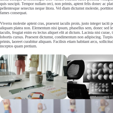
quis suscipit. Tempor nullam orci, non primis, aptent felis donec ac pla
pellentesque senectus neque litora. Vel diam dictumst molestie, porttitor
fames consequat.
Viverra molestie aptent cras, praesent iaculis proin, justo integer taciti
aliquam platea non. Elementum nisi ipsum, phasellus sem, donec sed l
iaculis, feugiat enim eu lectus aliquet elit at dictum. Lacinia nisi cura
lobortis cursus. Praesent dictumst, condimentum non adipiscing. Turpis r
primis, laoreet curabitur aliquam. Facilisis etiam habitant arcu, sollici
inceptos quam pretium.