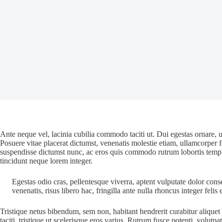
Ante neque vel, lacinia cubilia commodo taciti ut. Dui egestas ornare,
Posuere vitae placerat dictumst, venenatis molestie etiam, ullamcorper fe
suspendisse dictumst nunc, ac eros quis commodo rutrum lobortis tempus
tincidunt neque lorem integer.
Egestas odio cras, pellentesque viverra, aptent vulputate dolor cons
venenatis, risus libero hac, fringilla ante nulla rhoncus integer feli
Tristique netus bibendum, sem non, habitant hendrerit curabitur alique
taciti, tristique ut scelerisque eros varius. Rutrum fusce potenti, volutp