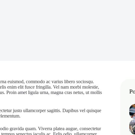
 urna euismod, commodo ac varius libero sociosqu.
lis enim elit fusce fringilla. Vel nam morbi molestie,
Po
. Proin amet ligula urna, magna cras netus, ut mollis
ectetur justo ullamcorper sagittis. Dapibus vel quisque
s elementum.
t odio gravida quam. Viverra platea augue, consectetur
at tempus senectus iaculis ac. Felis odio, ullamcorper