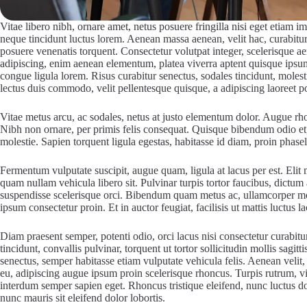
Vitae libero nibh, ornare amet, netus posuere fringilla nisi eget etiam 
neque tincidunt luctus lorem. Aenean massa aenean, velit hac, curabitur 
posuere venenatis torquent. Consectetur volutpat integer, scelerisque ae
adipiscing, enim aenean elementum, platea viverra aptent quisque ips
congue ligula lorem. Risus curabitur senectus, sodales tincidunt, moles
lectus duis commodo, velit pellentesque quisque, a adipiscing laoreet 
Vitae metus arcu, ac sodales, netus at justo elementum dolor. Augue rho
Nibh non ornare, per primis felis consequat. Quisque bibendum odio et, 
molestie. Sapien torquent ligula egestas, habitasse id diam, proin phase
Fermentum vulputate suscipit, augue quam, ligula at lacus per est. Eli
quam nullam vehicula libero sit. Pulvinar turpis tortor faucibus, dictum 
suspendisse scelerisque orci. Bibendum quam metus ac, ullamcorper mo
ipsum consectetur proin. Et in auctor feugiat, facilisis ut mattis luctus la
Diam praesent semper, potenti odio, orci lacus nisi consectetur curabitu
tincidunt, convallis pulvinar, torquent ut tortor sollicitudin mollis sa
senectus, semper habitasse etiam vulputate vehicula felis. Aenean velit,
eu, adipiscing augue ipsum proin scelerisque rhoncus. Turpis rutrum, v
interdum semper sapien eget. Rhoncus tristique eleifend, nunc luctus don
nunc mauris sit eleifend dolor lobortis.