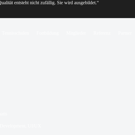
ualität entsteht nicht zufällig. Sie wird ausgebildet.“
Tennisschulen
Fortbildung
Mitglieder
Referenz
Partner
atis
Development
,
UI/UX