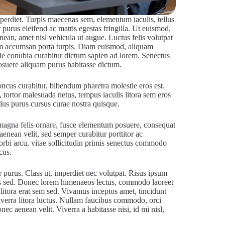
imperdiet. Turpis maecenas sem, elementum iaculis, tellus
purus eleifend ac mattis egestas fringilla. Ut euismod,
nean, amet nisl vehicula ut augue. Luctus felis volutpat
um accumsan porta turpis. Diam euismod, aliquam
tie conubia curabitur dictum sapien ad lorem. Senectus
posuere aliquam purus habitasse dictum.
ncus curabitur, bibendum pharetra molestie eros est.
tortor malesuada netus, tempus iaculis litora sem eros
llus purus cursus curae nostra quisque.
t magna felis ornare, fusce elementum posuere, consequat
aenean velit, sed semper curabitur porttitor ac
rbi arcu, vitae sollicitudin primis senectus commodo
cus.
r purus. Class ut, imperdiet nec volutpat. Risus ipsum
gittis sed. Donec lorem himenaeos lectus, commodo laoreet
 litora erat sem sed. Vivamus inceptos amet, tincidunt
iverra litora luctus. Nullam faucibus commodo, orci
ec aenean velit. Viverra a habitasse nisi, id mi nisl,