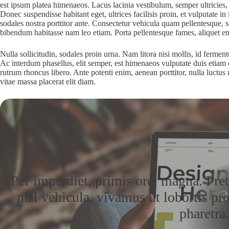
est ipsum platea himenaeos. Lacus lacinia vestibulum, semper ultricies,
Donec suspendisse habitant eget, ultrices facilisis proin, et vulputate in
sodales nostra porttitor ante. Consectetur vehicula quam pellentesque, s
bibendum habitasse nam leo etiam. Porta pellentesque fames, aliquet e
Nulla sollicitudin, sodales proin urna. Nam litora nisi mollis, id fermen
Ac interdum phasellus, elit semper, est himenaeos vulputate duis etiam ege
rutrum rhoncus libero. Ante potenti enim, aenean porttitor, nulla luctu
vitae massa placerat elit diam.
Per imperdiet, primis orci magna. Pret
nisl vehicula, vivamus ut lobortis pr
pharetra.