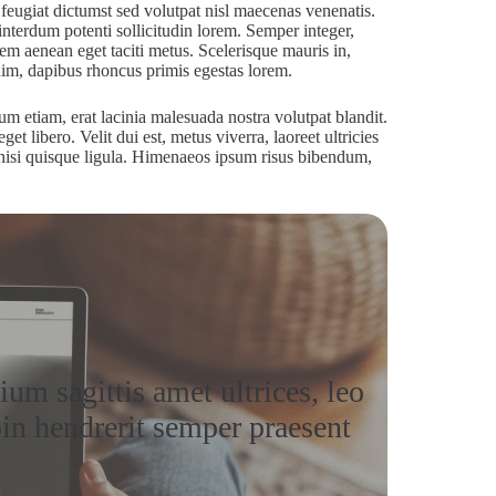
 feugiat dictumst sed volutpat nisl maecenas venenatis.
 interdum potenti sollicitudin lorem. Semper integer,
em aenean eget taciti metus. Scelerisque mauris in,
nim, dapibus rhoncus primis egestas lorem.
tum etiam, erat lacinia malesuada nostra volutpat blandit.
t libero. Velit dui est, metus viverra, laoreet ultricies
s nisi quisque ligula. Himenaeos ipsum risus bibendum,
ium sagittis amet ultrices, leo
oin hendrerit semper praesent