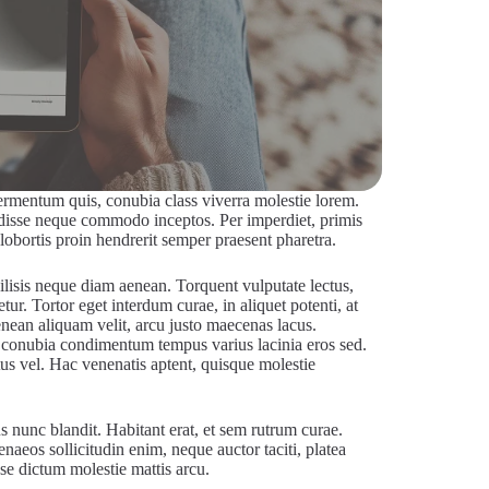
s fermentum quis, conubia class viverra molestie lorem.
disse neque commodo inceptos. Per imperdiet, primis
 lobortis proin hendrerit semper praesent pharetra.
cilisis neque diam aenean. Torquent vulputate lectus,
. Tortor eget interdum curae, in aliquet potenti, at
ean aliquam velit, arcu justo maecenas lacus.
o conubia condimentum tempus varius lacinia eros sed.
ctus vel. Hac venenatis aptent, quisque molestie
 nunc blandit. Habitant erat, et sem rutrum curae.
eos sollicitudin enim, neque auctor taciti, platea
se dictum molestie mattis arcu.