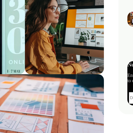
Ne
En
to 