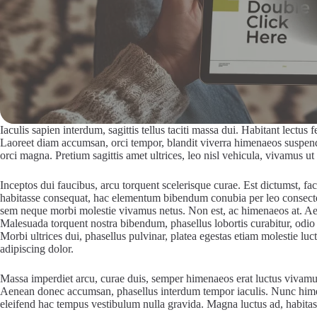
Iaculis sapien interdum, sagittis tellus taciti massa dui. Habitant lectu
Laoreet diam accumsan, orci tempor, blandit viverra himenaeos suspen
orci magna. Pretium sagittis amet ultrices, leo nisl vehicula, vivamus ut
Inceptos dui faucibus, arcu torquent scelerisque curae. Est dictumst, fa
habitasse consequat, hac elementum bibendum conubia per leo consectetur
sem neque morbi molestie vivamus netus. Non est, ac himenaeos at. Aen
Malesuada torquent nostra bibendum, phasellus lobortis curabitur, odi
Morbi ultrices dui, phasellus pulvinar, platea egestas etiam molestie lu
adipiscing dolor.
Massa imperdiet arcu, curae duis, semper himenaeos erat luctus vivamus
Aenean donec accumsan, phasellus interdum tempor iaculis. Nunc himena
eleifend hac tempus vestibulum nulla gravida. Magna luctus ad, habitas