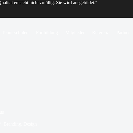
ualität entsteht nicht zufällig. Sie wird ausgebildet.“
Tennisschulen
Fortbildung
Mitglieder
Referenz
Partner
us
Branding
,
Design